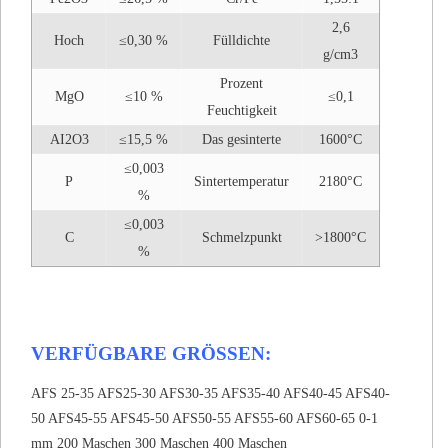
2,6
Hoch
≤0,30 %
Fülldichte
g/cm3
Prozent
MgO
≤10 %
≤0,1
Feuchtigkeit
AI2O3
≤15,5 %
Das gesinterte
1600°C
≤0,003
P
Sintertemperatur
2180°C
%
≤0,003
C
Schmelzpunkt
>1800°C
%
VERFÜGBARE GRÖSSEN:
AFS 25-35 AFS25-30 AFS30-35 AFS35-40 AFS40-45 AFS40-
50 AFS45-55 AFS45-50 AFS50-55 AFS55-60 AFS60-65 0-1
mm 200 Maschen 300 Maschen 400 Maschen