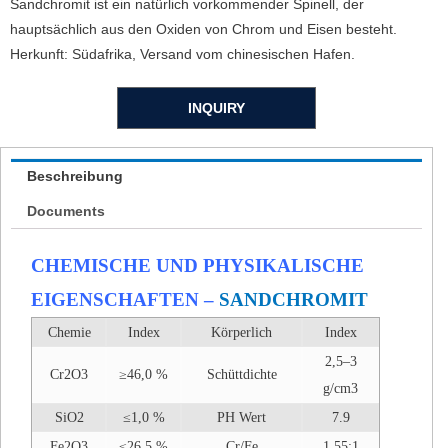
Sandchromit ist ein natürlich vorkommender Spinell, der
hauptsächlich aus den Oxiden von Chrom und Eisen besteht.
Herkunft: Südafrika, Versand vom chinesischen Hafen.
INQUIRY
Beschreibung
Documents
CHEMISCHE UND PHYSIKALISCHE
EIGENSCHAFTEN –
SANDCHROMIT
Chemie
Index
Körperlich
Index
2,5–3
Cr2O3
≥46,0 %
Schüttdichte
g/cm3
SiO2
≤1,0 %
PH Wert
7.9
Fe2O3
≤26,5 %
Cr/Fe
1,55:1