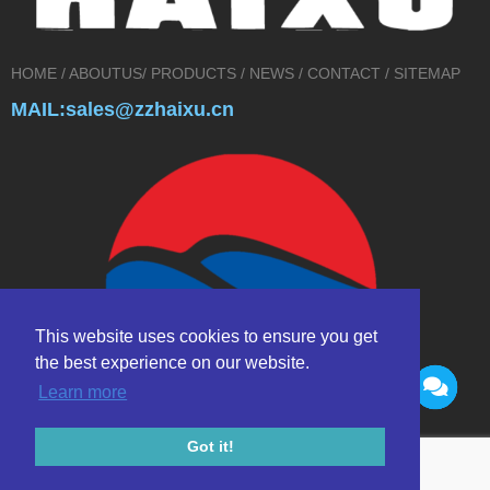
HOME
/
ABOUTUS
/
PRODUCTS
/
NEWS
/
CONTACT
/
SITEMAP
MAIL:sales@zzhaixu.cn
This website uses cookies to ensure you get
the best experience on our website.
Learn more
Got it!
Copyright © 2017 Zhengzhou HAIXU abrasives Co.,Ltd. All rights