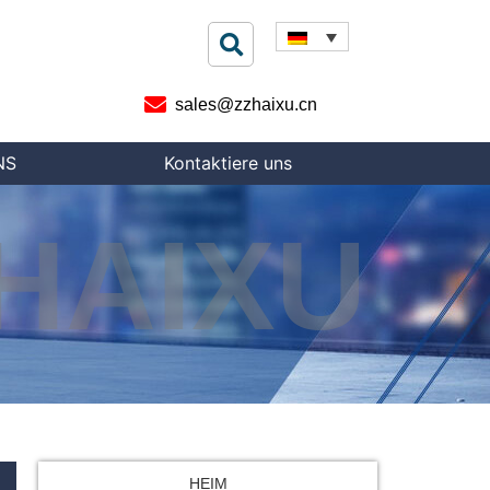
sales@zzhaixu.cn
NS
Kontaktiere uns
HAIXU
s
HEIM