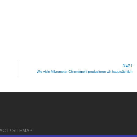
NEXT
Wie viele Mikrometer Chromitmehl produzieren wir hauptsächlich
ACT
/
SITEMAP