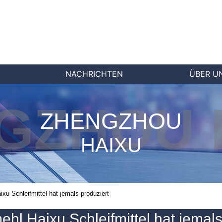
NACHRICHTEN
ÜBER U
GZHOU 
ZHENGZHOU
HAIXU
u Schleifmittel hat jemals produziert
l Haixu Schleifmittel hat jemal