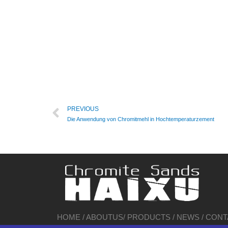
PREVIOUS
Die Anwendung von Chromitmehl in Hochtemperaturzement
HOME
/
ABOUTUS
/
PRODUCTS
/
NEWS
/
CONT